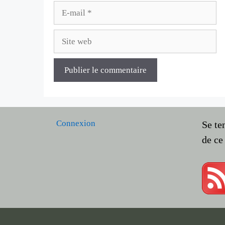
E-
mail
Site
web
Connexion
Se te
de ce 