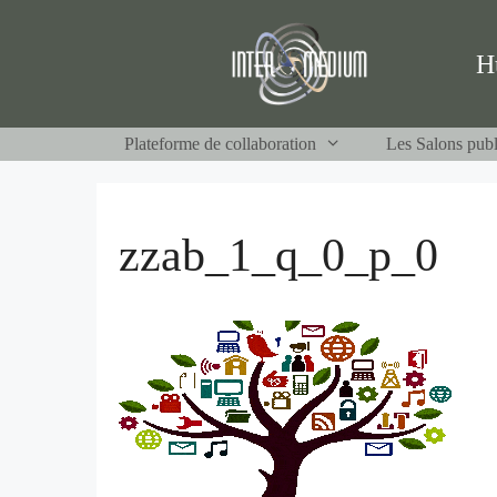
Aller
au
H
contenu
Plateforme de collaboration
Les Salons publ
zzab_1_q_0_p_0